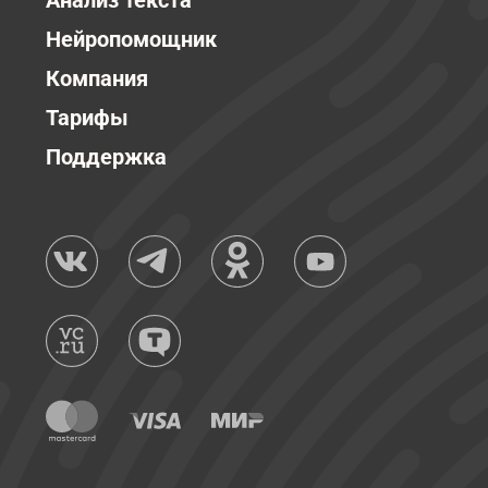
Анализ текста
Нейропомощник
Компания
Тарифы
Поддержка