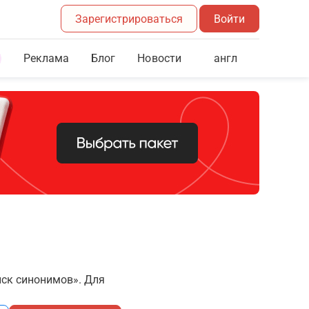
Зарегистрироваться
Войти
Реклама
Блог
англ
Новости
иск синонимов». Для