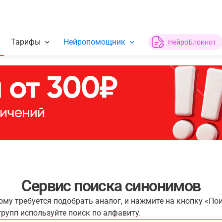
Тарифы
Нейропомощник
НейроБлокнот
Сервис поиска синонимов
рому требуется подобрать аналог, и нажмите на кнопку «По
рупп используйте поиск по алфавиту.