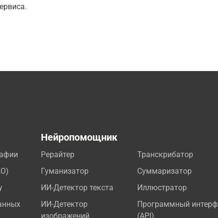
ервиса.
а
Нейропомощник
рафии
Рерайтер
Транскрибатор
EO)
Гуманизатор
Суммаризатор
у
ИИ-Детектор текста
Иллюстратор
анных
ИИ-Детектор
Программный интерф
изображений
(API)