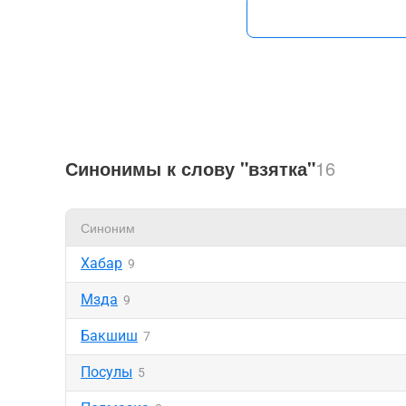
Синонимы к слову "взятка"
16
Синоним
Хабар
9
Мзда
9
Бакшиш
7
Посулы
5