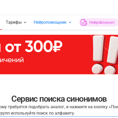
Тарифы
Нейропомощник
НейроБлокнот
Сервис поиска синонимов
рому требуется подобрать аналог, и нажмите на кнопку «По
рупп используйте поиск по алфавиту.