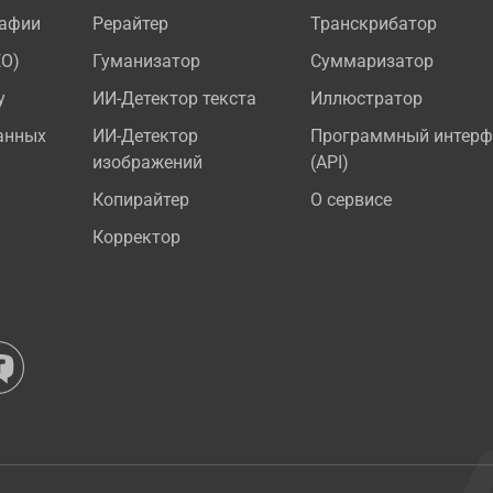
рафии
Рерайтер
Транскрибатор
EO)
Гуманизатор
Суммаризатор
у
ИИ-Детектор текста
Иллюстратор
анных
ИИ-Детектор
Программный интерф
изображений
(API)
Копирайтер
О сервисе
Корректор