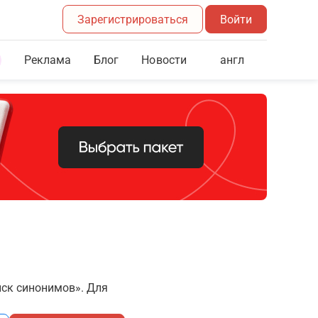
Зарегистрироваться
Войти
Реклама
Блог
англ
Новости
иск синонимов». Для