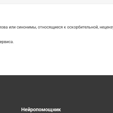
ова или синонимы, относящиеся к оскорбительной, нецензу
ервиса.
а
Нейропомощник