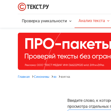
Анализ текста
Проверка уникальности
Главная
Синонимы
вз
взятка
Введите слово, к кото
просмотра отдельных г