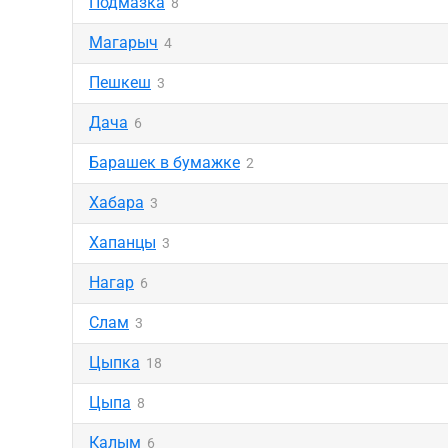
Подмазка
8
Магарыч
4
Пешкеш
3
Дача
6
Барашек в бумажке
2
Хабара
3
Хапанцы
3
Нагар
6
Слам
3
Цыпка
18
Цыпа
8
Калым
6