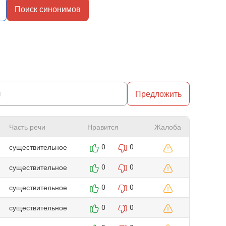
Поиск синонимов
Предложить
Часть речи
Нравится
Жалоба
существительное
0
0
существительное
0
0
существительное
0
0
существительное
0
0