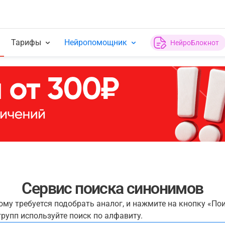
Тарифы
Нейропомощник
НейроБлокнот
Сервис поиска синонимов
рому требуется подобрать аналог, и нажмите на кнопку «По
рупп используйте поиск по алфавиту.