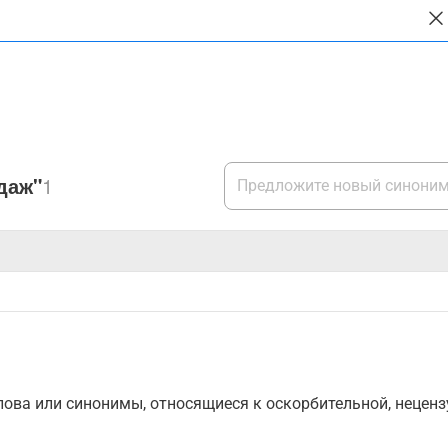
даж"
1
ова или синонимы, относящиеся к оскорбительной, нецензу