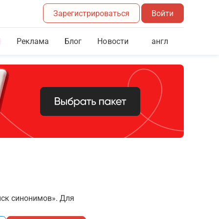
Зарегистрироваться
Войти
Реклама
Блог
англ
Новости
иск синонимов». Для