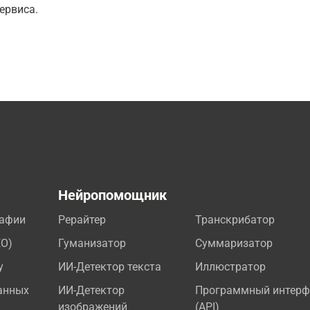
ервиса.
а
Нейропомощник
рафии
Рерайтер
Транскрибатор
EO)
Гуманизатор
Суммаризатор
у
ИИ-Детектор текста
Иллюстратор
анных
ИИ-Детектор
Программный интерф
изображений
(API)