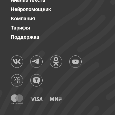
Анализ текста
Нейропомощник
Компания
Тарифы
Поддержка