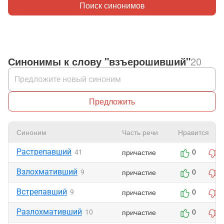
Поиск синонимов
Синонимы к слову "взъерошивший"
20
Предложить
Синоним
Часть речи
Нравится
Растрепавший
причастие
41
0
Взлохмативший
причастие
9
0
Встрепавший
причастие
9
0
Разлохмативший
причастие
10
0