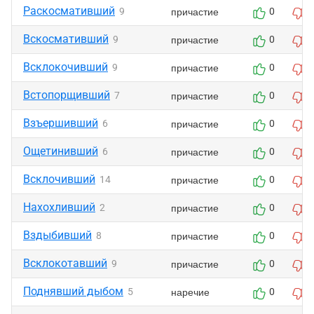
Раскосмативший
причастие
9
0
Вскосмативший
причастие
9
0
Всклокочивший
причастие
9
0
Встопорщивший
причастие
7
0
Взъершивший
причастие
6
0
Ощетинивший
причастие
6
0
Всклочивший
причастие
14
0
Нахохливший
причастие
2
0
Вздыбивший
причастие
8
0
Всклокотавший
причастие
9
0
Поднявший дыбом
наречие
5
0