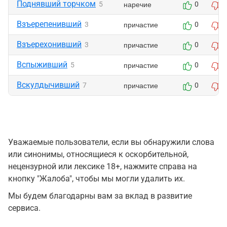
Поднявший торчком
наречие
5
0
Взъерепенивший
причастие
3
0
Взъерехонивший
причастие
3
0
Вспыживший
причастие
5
0
Вскулдычивший
причастие
7
0
Уважаемые пользователи, если вы обнаружили слова
или синонимы, относящиеся к оскорбительной,
нецензурной или лексике 18+, нажмите справа на
кнопку "Жалоба", чтобы мы могли удалить их.
Мы будем благодарны вам за вклад в развитие
сервиса.