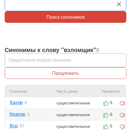
Поиск синонимов
Синонимы к слову "взломщик"
9
Предложить
Синоним
Часть речи
Нравится
Хакер
существительное
6
0
0
Кракер
существительное
3
0
0
Вор
существительное
57
0
0