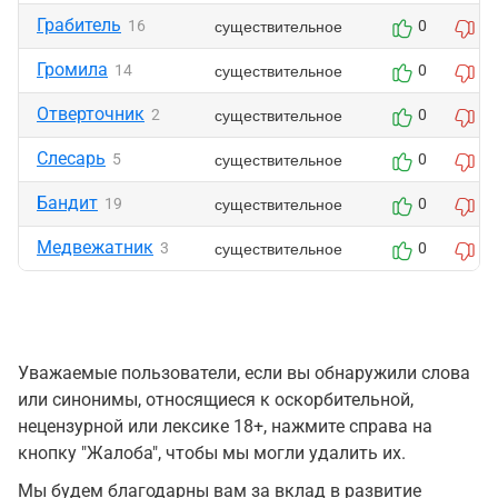
Грабитель
существительное
16
0
0
Громила
существительное
14
0
0
Отверточник
существительное
2
0
0
Слесарь
существительное
5
0
0
Бандит
существительное
19
0
0
Медвежатник
существительное
3
0
0
Уважаемые пользователи, если вы обнаружили слова
или синонимы, относящиеся к оскорбительной,
нецензурной или лексике 18+, нажмите справа на
кнопку "Жалоба", чтобы мы могли удалить их.
Мы будем благодарны вам за вклад в развитие