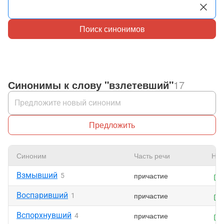
Поиск синонимов
Синонимы к слову "взлетевший"
17
Предложить
Синоним
Часть речи
Нра
Взмывший
причастие
5
Воспаривший
причастие
1
Вспорхнувший
причастие
4