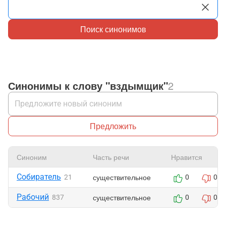
Поиск синонимов
Синонимы к слову "вздымщик"
2
Предложить
Синоним
Часть речи
Нравится
Собиратель
существительное
21
0
0
Рабочий
существительное
837
0
0