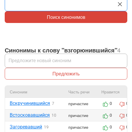
Поиск синонимов
Синонимы к слову "взгорюнившийся"
4
Предложить
Синоним
Часть речи
Нравится
Вскручинившийся
причастие
7
0
0
Встосковавшийся
причастие
10
0
0
Загоревавший
причастие
19
0
0