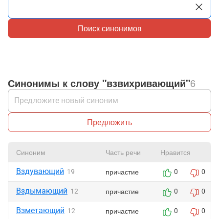
Поиск синонимов
Синонимы к слову "взвихривающий"
6
Предложить
Синоним
Часть речи
Нравится
Вздувающий
причастие
19
0
0
Вздымающий
причастие
12
0
0
Взметающий
причастие
12
0
0