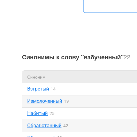
Синонимы к слову "взбученный"
22
Синоним
Взгретый
14
Измолоченный
19
Набитый
25
Обработанный
42