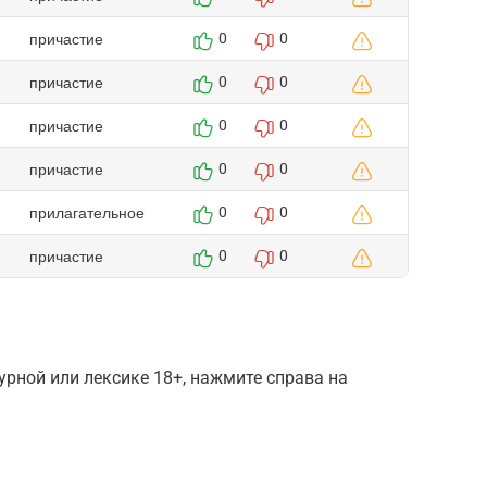
причастие
0
0
причастие
0
0
причастие
0
0
причастие
0
0
прилагательное
0
0
причастие
0
0
рной или лексике 18+, нажмите справа на