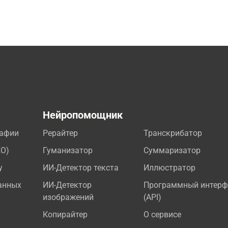
а
Нейропомощник
рафии
Рерайтер
Транскрибатор
EO)
Гуманизатор
Суммаризатор
у
ИИ-Детектор текста
Иллюстратор
анных
ИИ-Детектор
Программный интерф
изображений
(API)
Копирайтер
О сервисе