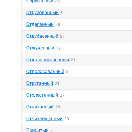
Обруганный
32
Отбузованный
3
Отделанный
38
Отдубасенный
21
Отжученный
12
Отколошмаченный
21
Отполосованный
5
Отруганный
21
Отхлестанный
27
Отчитанный
18
Отчихвощенный
20
Прибитый
7