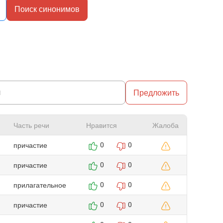
Поиск синонимов
Предложить
Часть речи
Нравится
Жалоба
причастие
0
0
причастие
0
0
прилагательное
0
0
причастие
0
0