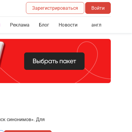
Зарегистрироваться
Войти
Реклама
Блог
англ
Новости
иск синонимов». Для