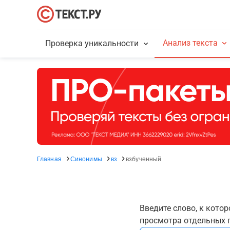
Анализ текста
Проверка уникальности
Главная
Синонимы
вз
взбученный
Введите слово, к кото
просмотра отдельных г