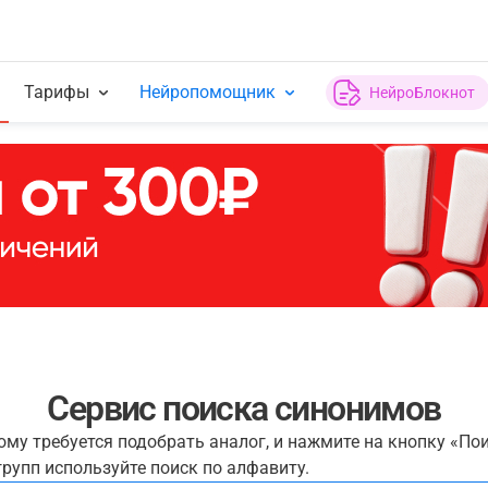
Тарифы
Нейропомощник
НейроБлокнот
Сервис поиска синонимов
рому требуется подобрать аналог, и нажмите на кнопку «По
рупп используйте поиск по алфавиту.