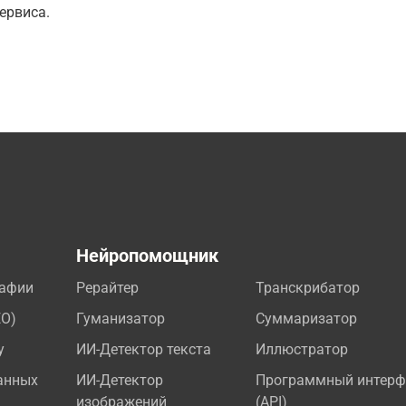
ервиса.
а
Нейропомощник
рафии
Рерайтер
Транскрибатор
EO)
Гуманизатор
Суммаризатор
у
ИИ-Детектор текста
Иллюстратор
анных
ИИ-Детектор
Программный интерф
изображений
(API)