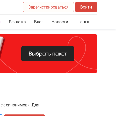
Зарегистрироваться
Войти
Реклама
Блог
англ
Новости
иск синонимов». Для