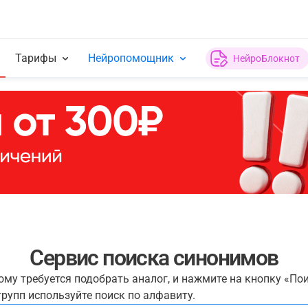
Тарифы
Нейропомощник
НейроБлокнот
Сервис поиска синонимов
рому требуется подобрать аналог, и нажмите на кнопку «По
рупп используйте поиск по алфавиту.