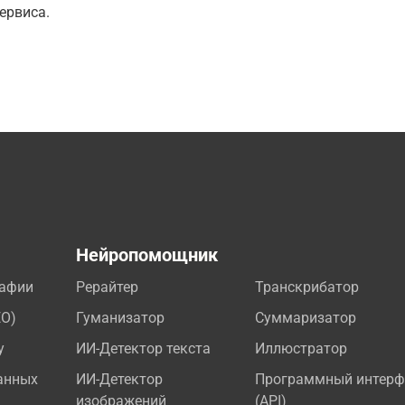
ервиса.
а
Нейропомощник
рафии
Рерайтер
Транскрибатор
EO)
Гуманизатор
Суммаризатор
у
ИИ-Детектор текста
Иллюстратор
анных
ИИ-Детектор
Программный интерф
изображений
(API)