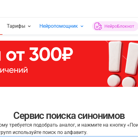
Тарифы
Нейропомощник
НейроБлокнот
Сервис поиска синонимов
рому требуется подобрать аналог, и нажмите на кнопку «По
рупп используйте поиск по алфавиту.