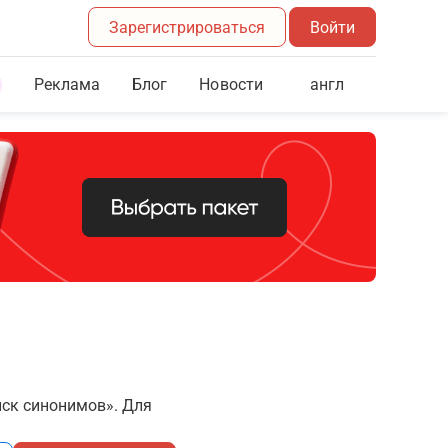
Зарегистрироваться
Войти
Реклама
Блог
англ
Новости
иск синонимов». Для