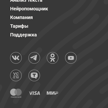
Анализ текста
Нейропомощник
Компания
Тарифы
Поддержка