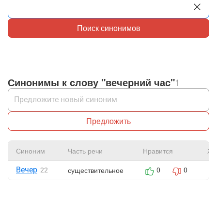
Поиск синонимов
Синонимы к слову "вечерний час"
1
Предложить
Синоним
Часть речи
Нравится
Жа
Вечер
существительное
22
0
0