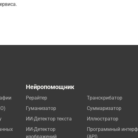
ервиса.
а
Нейропомощник
рафии
Рерайтер
Транскрибатор
EO)
Гуманизатор
Суммаризатор
у
ИИ-Детектор текста
Иллюстратор
анных
ИИ-Детектор
Программный интерф
изображений
(API)