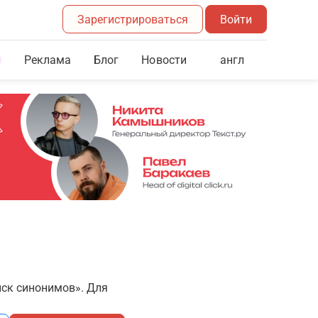
Зарегистрироваться
Войти
Реклама
Блог
англ
Новости
иск синонимов». Для