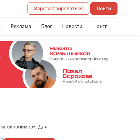
Зарегистрироваться
Войти
Реклама
Блог
англ
Новости
иск синонимов». Для