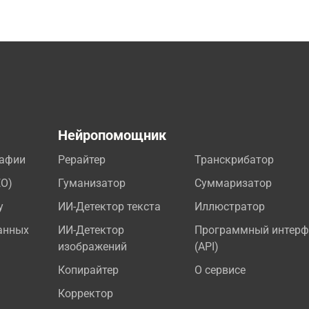
а
Нейропомощник
рафии
Рерайтер
Транскрибатор
EO)
Гуманизатор
Суммаризатор
у
ИИ-Детектор текста
Иллюстратор
анных
ИИ-Детектор
Программный интерф
изображений
(API)
Копирайтер
О сервисе
Корректор