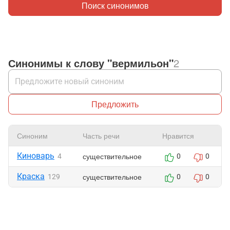
Поиск синонимов
Синонимы к слову "вермильон"
2
Предложить
Синоним
Часть речи
Нравится
Киноварь
существительное
4
0
0
Краска
существительное
129
0
0