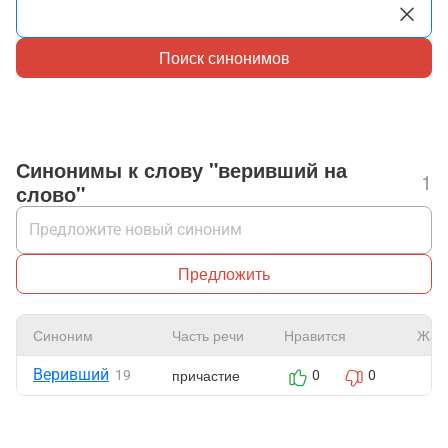
Поиск синонимов
Синонимы к слову "веривший на
1
слово"
Предложить
Синоним
Часть речи
Нравится
Жал
Веривший
причастие
19
0
0