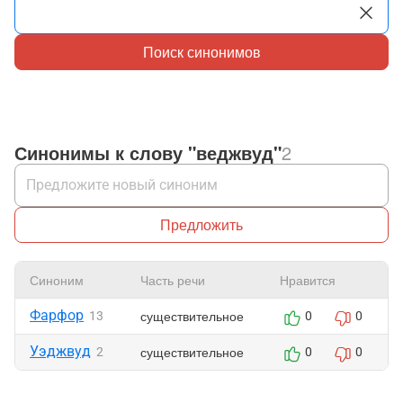
Поиск синонимов
Синонимы к слову "веджвуд"
2
Предложить
Синоним
Часть речи
Нравится
Фарфор
существительное
13
0
0
Уэджвуд
существительное
2
0
0