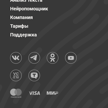
Анализ текста
Нейропомощник
Компания
Тарифы
Поддержка