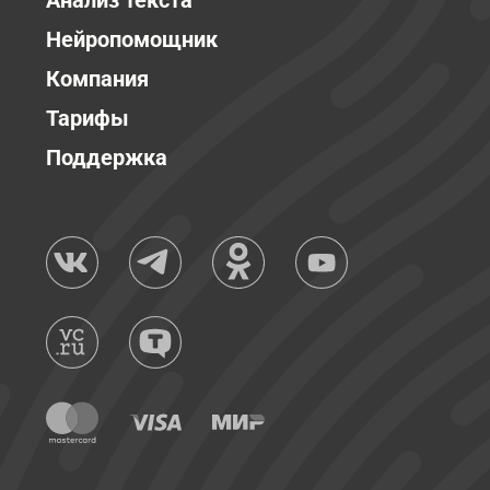
Анализ текста
Нейропомощник
Компания
Тарифы
Поддержка