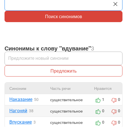
Поиск синонимов
Синонимы к слову "вдувание"
3
Предложить
Синоним
Часть речи
Нравится
Наказание
существительное
50
1
0
Нагоняй
существительное
38
0
0
Впускание
существительное
3
0
0