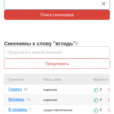
Поиск синонимов
Синонимы к слову "вгладь"
6
Предложить
Синоним
Часть речи
Нравится
Гладко
наречие
38
0
Вровень
наречие
14
0
В уровень
существительное
7
0