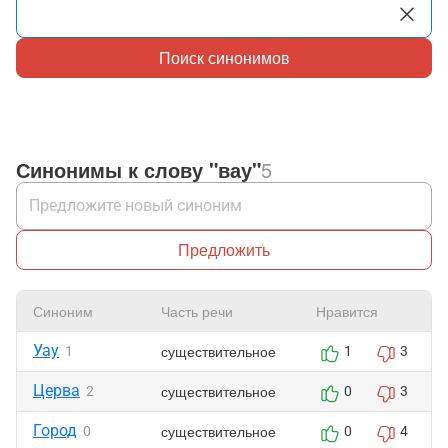
Поиск синонимов
Синонимы к слову "вау"
5
Предложить
Синоним
Часть речи
Нравится
Уау
существительное
1
1
3
Церва
существительное
2
0
3
Город
существительное
0
0
4