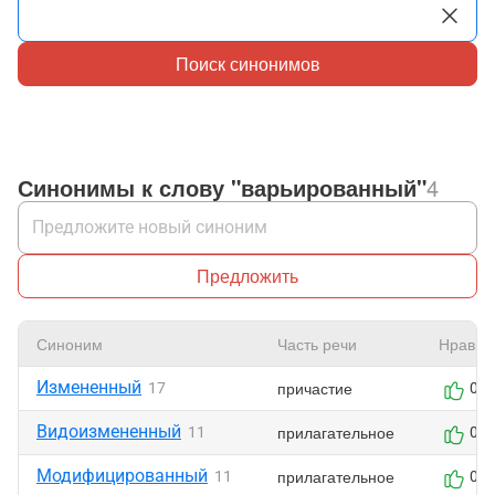
Поиск синонимов
Синонимы к слову "варьированный"
4
Предложить
Синоним
Часть речи
Нравит
Измененный
причастие
17
0
Видоизмененный
прилагательное
11
0
Модифицированный
прилагательное
11
0