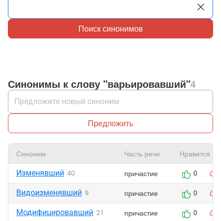
Поиск синонимов
Синонимы к слову "варьировавший"
4
Предложить
Синоним
Часть речи
Нравится
Изменявший
причастие
40
0
Видоизменявший
причастие
9
0
Модифицировавший
причастие
21
0