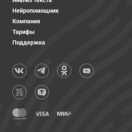
Анализ текста
Нейропомощник
Компания
Тарифы
Поддержка