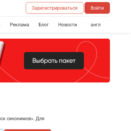
Зарегистрироваться
Войти
Реклама
Блог
англ
Новости
иск синонимов». Для