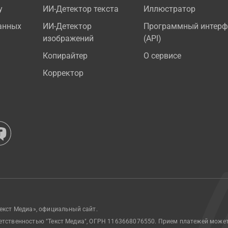
у
ИИ-Детектор текста
Иллюстратор
анных
ИИ-Детектор
Программный интерф
изображений
(API)
Копирайтер
О сервисе
Корректор
екст Медиа», официальный сайт.
етственностью "Текст Медиа", ОГРН 1163668076550. Прием платежей може