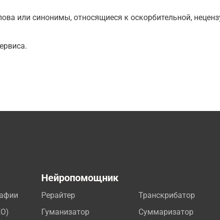
ова или синонимы, относящиеся к оскорбительной, нецензу
ервиса.
а
Нейропомощник
рафии
Рерайтер
Транскрибатор
EO)
Гуманизатор
Суммаризатор