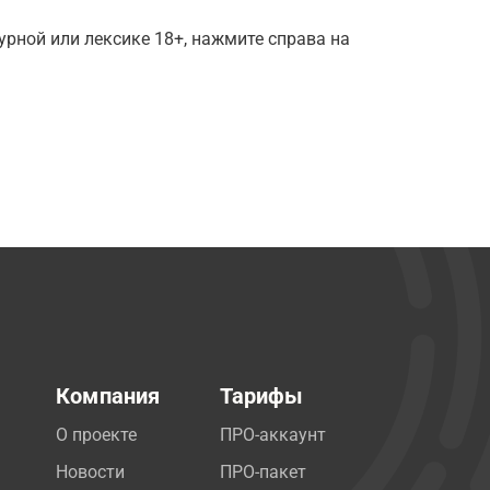
рной или лексике 18+, нажмите справа на
Компания
Тарифы
О проекте
ПРО-аккаунт
Новости
ПРО-пакет