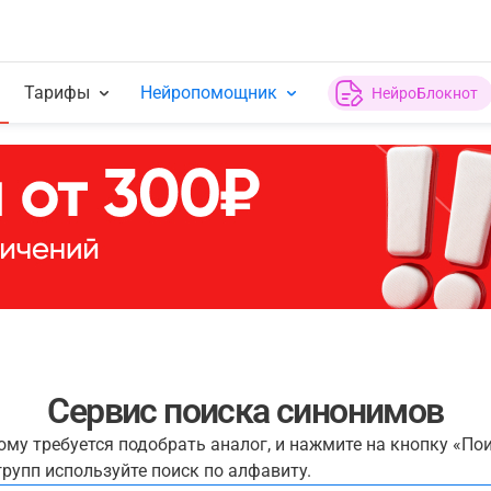
Тарифы
Нейропомощник
НейроБлокнот
Сервис поиска синонимов
рому требуется подобрать аналог, и нажмите на кнопку «По
рупп используйте поиск по алфавиту.