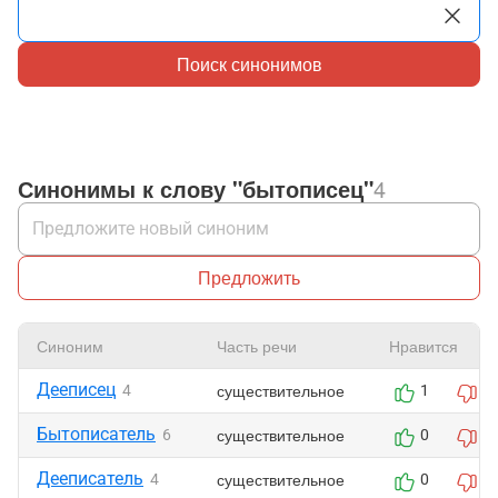
Поиск синонимов
Синонимы к слову "бытописец"
4
Предложить
Синоним
Часть речи
Нравится
Дееписец
существительное
4
1
0
Бытописатель
существительное
6
0
0
Дееписатель
существительное
4
0
0