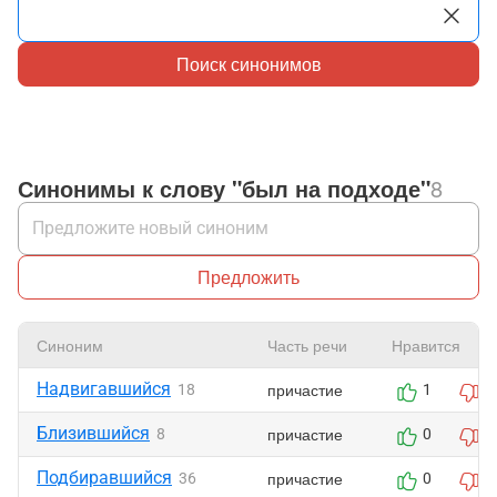
Поиск синонимов
Синонимы к слову "был на подходе"
8
Предложить
Синоним
Часть речи
Нравится
Надвигавшийся
причастие
18
1
0
Близившийся
причастие
8
0
0
Подбиравшийся
причастие
36
0
0