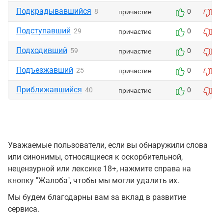
Подкрадывавшийся
причастие
8
0
0
Подступавший
причастие
29
0
0
Подходивший
причастие
59
0
0
Подъезжавший
причастие
25
0
0
Приближавшийся
причастие
40
0
0
Уважаемые пользователи, если вы обнаружили слова
или синонимы, относящиеся к оскорбительной,
нецензурной или лексике 18+, нажмите справа на
кнопку "Жалоба", чтобы мы могли удалить их.
Мы будем благодарны вам за вклад в развитие
сервиса.