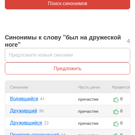
Поиск синонимов
Синонимы к слову "был на дружеской
4
ноге"
Предложить
Синоним
Часть речи
Нравится
Водившийся
причастие
41
0
Друживший
причастие
36
0
Дружившийся
причастие
22
0
Приятельствовавший