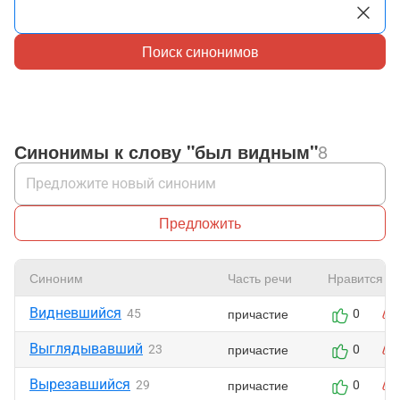
Поиск синонимов
Синонимы к слову "был видным"
8
Предложить
Синоним
Часть речи
Нравится
Видневшийся
причастие
45
0
Выглядывавший
причастие
23
0
Вырезавшийся
причастие
29
0