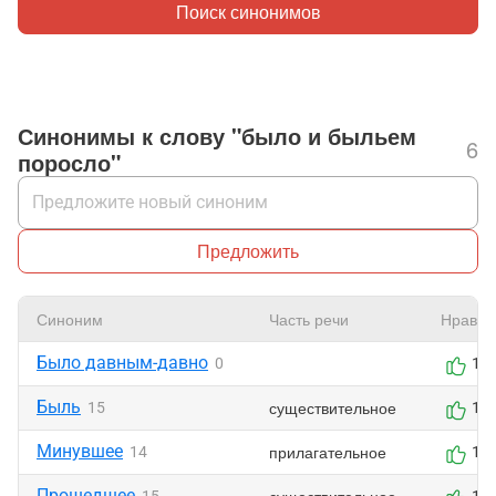
Поиск синонимов
Синонимы к слову "было и быльем
6
поросло"
Предложить
Синоним
Часть речи
Нравит
Было давным-давно
0
1
Быль
существительное
15
1
Минувшее
прилагательное
14
1
Прошедшее