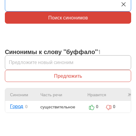
Поиск синонимов
Синонимы к слову "буффало"
1
Предложить
Синоним
Часть речи
Нравится
Жал
Город
существительное
0
0
0