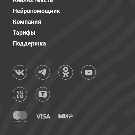
Анализ текста
Нейропомощник
Компания
Тарифы
Поддержка