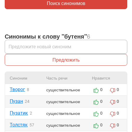
Поиск синонимов
Синонимы к слову "бутеня"
6
Предложить
Синоним
Часть речи
Нравится
Творог
существительное
8
0
0
Пузан
существительное
24
0
0
Пузатик
существительное
2
0
0
Толстяк
существительное
57
0
0