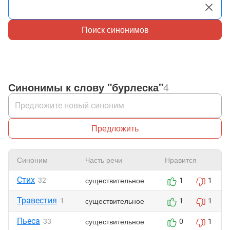
Поиск синонимов
Синонимы к слову "бурлеска"
4
Предложить
Синоним
Часть речи
Нравится
Стих
существительное
32
1
1
Травестия
существительное
1
1
1
Пьеса
существительное
33
0
1