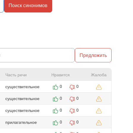
Поиск синонимов
Предложить
Часть речи
Нравится
Жалоба
существительное
0
0
существительное
0
0
существительное
0
0
прилагательное
0
0