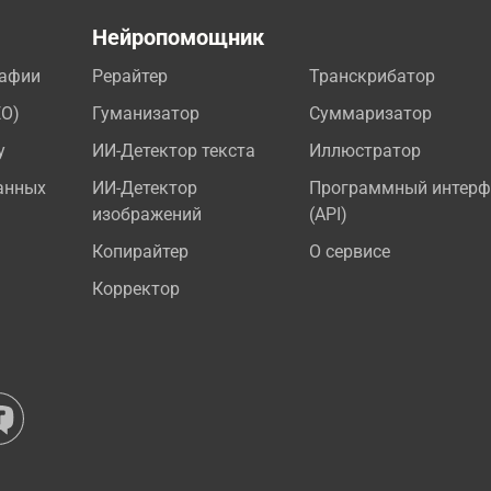
а
Нейропомощник
рафии
Рерайтер
Транскрибатор
EO)
Гуманизатор
Суммаризатор
у
ИИ-Детектор текста
Иллюстратор
анных
ИИ-Детектор
Программный интерф
изображений
(API)
Копирайтер
О сервисе
Корректор