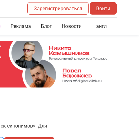
Зарегистрироваться
Войти
Реклама
Блог
англ
Новости
иск синонимов». Для