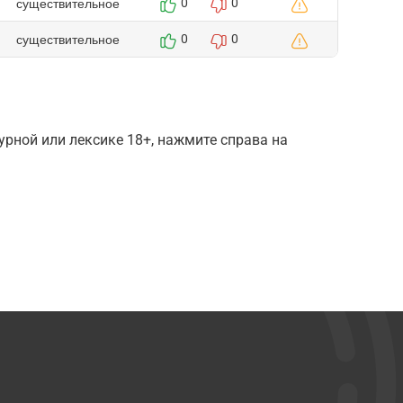
существительное
0
0
существительное
0
0
рной или лексике 18+, нажмите справа на