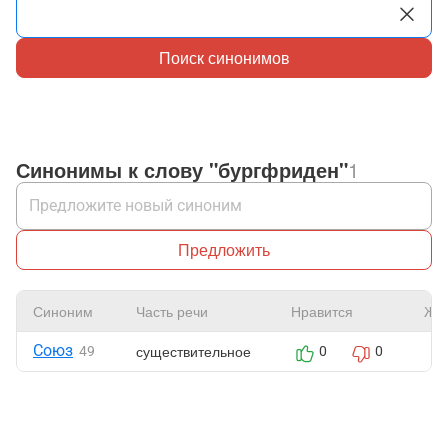
Поиск синонимов
Синонимы к слову "бургфриден"
1
Предложить
Синоним
Часть речи
Нравится
Жа
Союз
существительное
49
0
0