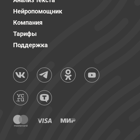
Анализ текста
Нейропомощник
Компания
Тарифы
Поддержка