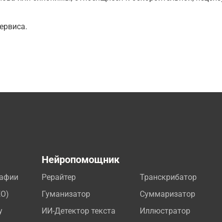
ервиса.
а
Нейропомощник
рафии
Рерайтер
Транскрибатор
EO)
Гуманизатор
Суммаризатор
у
ИИ-Детектор текста
Иллюстратор