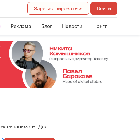
Зарегистрироваться
Войти
Реклама
Блог
англ
Новости
иск синонимов». Для