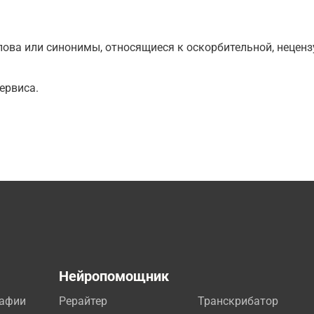
ова или синонимы, относящиеся к оскорбительной, нецензу
ервиса.
а
Нейропомощник
рафии
Рерайтер
Транскрибатор