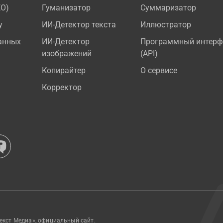
EO)
Гуманизатор
Суммаризатор
у
ИИ-Детектор текста
Иллюстратор
анных
ИИ-Детектор
Программный интерф
изображений
(API)
Копирайтер
О сервисе
Корректор
екст Медиа», официальный сайт.