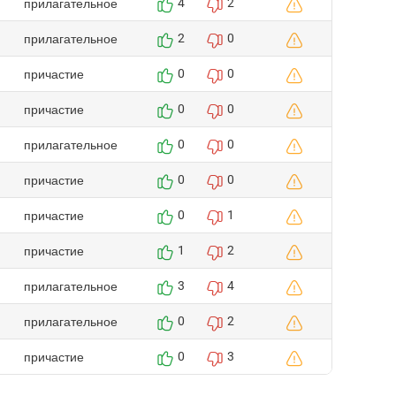
прилагательное
4
2
прилагательное
2
0
причастие
0
0
причастие
0
0
прилагательное
0
0
причастие
0
0
причастие
0
1
причастие
1
2
прилагательное
3
4
прилагательное
0
2
причастие
0
3