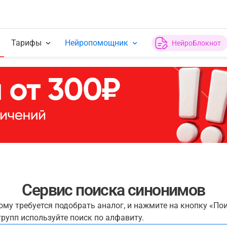
Тарифы
Нейропомощник
НейроБлокнот
Сервис поиска синонимов
рому требуется подобрать аналог, и нажмите на кнопку «По
рупп используйте поиск по алфавиту.