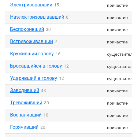
Электризовавший
причастие
15
Наэлектризовывавший
причастие
8
Беспокоивший
причастие
30
Встревоживавший
причастие
7
Круживший голову
существитель
16
Бросавшийся в голову
существитель
12
Ударявший в голову
существитель
12
Заводивший
причастие
48
Тревоживший
причастие
30
Воспалявший
причастие
10
Горячивший
причастие
20