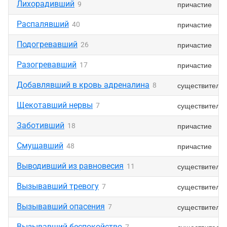
Лихорадивший
причастие
9
Распалявший
причастие
40
Подогревавший
причастие
26
Разогревавший
причастие
17
Добавлявший в кровь адреналина
существитель
8
Щекотавший нервы
существитель
7
Заботивший
причастие
18
Смущавший
причастие
48
Выводивший из равновесия
существитель
11
Вызывавший тревогу
существитель
7
Вызывавший опасения
существитель
7
Вызывавший беспокойство