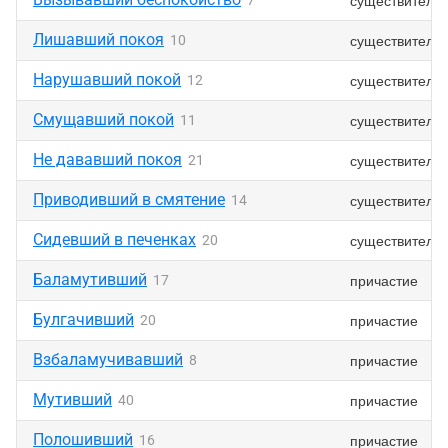
существитель
7
Лишавший покоя
существитель
10
Нарушавший покой
существитель
12
Смущавший покой
существитель
11
Не дававший покоя
существитель
21
Приводивший в смятение
существитель
14
Сидевший в печенках
существитель
20
Баламутивший
причастие
17
Булгачивший
причастие
20
Взбаламучивавший
причастие
8
Мутивший
причастие
40
Полошивший
причастие
16