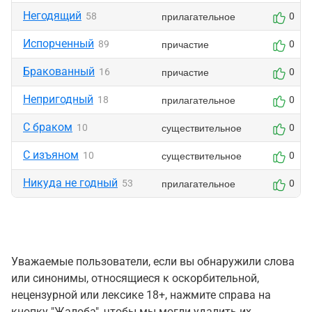
Негодящий
прилагательное
58
0
Испорченный
причастие
89
0
Бракованный
причастие
16
0
Непригодный
прилагательное
18
0
С браком
существительное
10
0
С изъяном
существительное
10
0
Никуда не годный
прилагательное
53
0
Уважаемые пользователи, если вы обнаружили слова
или синонимы, относящиеся к оскорбительной,
нецензурной или лексике 18+, нажмите справа на
кнопку "Жалоба", чтобы мы могли удалить их.