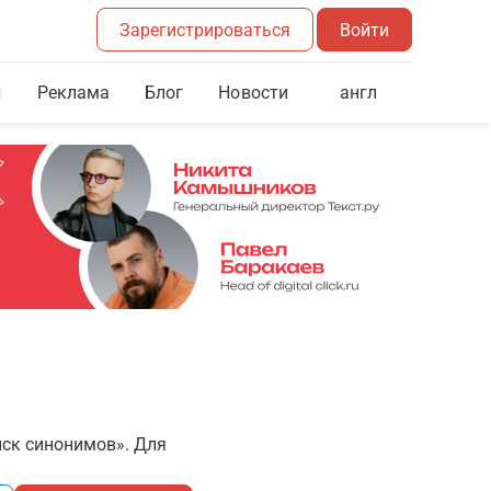
Зарегистрироваться
Войти
Реклама
Блог
англ
Новости
иск синонимов». Для