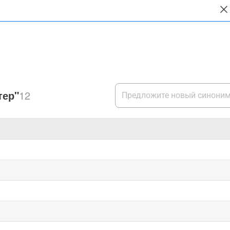
тер"
12