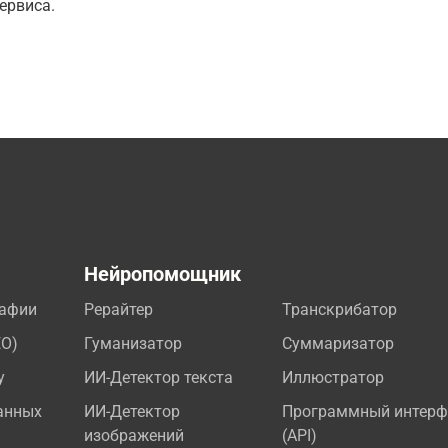
ервиса.
а
Нейропомощник
рафии
Рерайтер
Транскрибатор
EO)
Гуманизатор
Суммаризатор
у
ИИ-Детектор текста
Иллюстратор
анных
ИИ-Детектор
Программный интерф
изображений
(API)