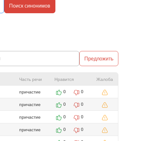
Поиск синонимов
Предложить
Часть речи
Нравится
Жалоба
причастие
0
0
причастие
0
0
причастие
0
0
причастие
0
0