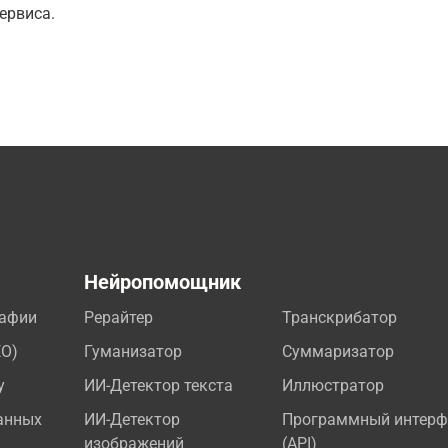
ервиса.
а
Нейропомощник
рафии
Рерайтер
Транскрибатор
EO)
Гуманизатор
Суммаризатор
у
ИИ-Детектор текста
Иллюстратор
анных
ИИ-Детектор
Программный интерф
изображений
(API)