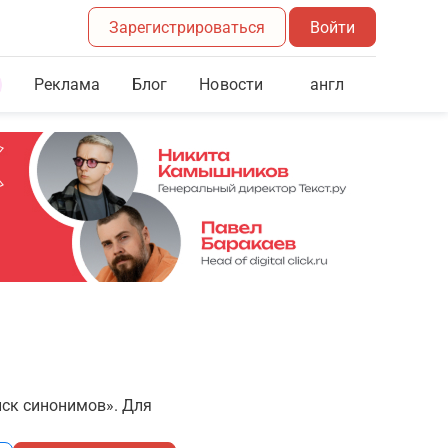
Зарегистрироваться
Войти
Реклама
Блог
англ
Новости
иск синонимов». Для