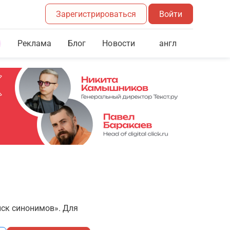
Зарегистрироваться
Войти
Реклама
Блог
англ
Новости
иск синонимов». Для