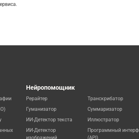
ервиса.
а
Нейропомощник
рафии
Рерайтер
Транскрибатор
EO)
Гуманизатор
Суммаризатор
у
ИИ-Детектор текста
Иллюстратор
анных
ИИ-Детектор
Программный интерф
изображений
(API)