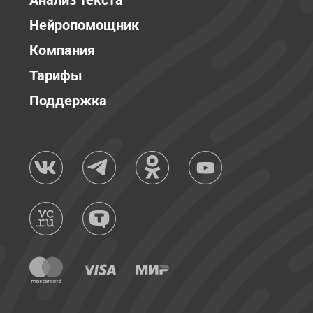
Анализ текста
Нейропомощник
Компания
Тарифы
Поддержка