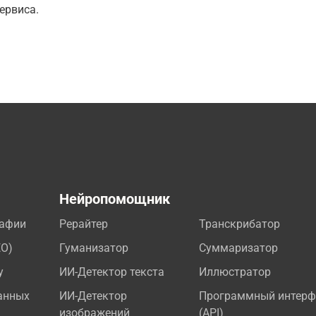
ервиса.
а
Нейропомощник
рафии
Рерайтер
Транскрибатор
EO)
Гуманизатор
Суммаризатор
у
ИИ-Детектор текста
Иллюстратор
анных
ИИ-Детектор
Программный интерф
изображений
(API)