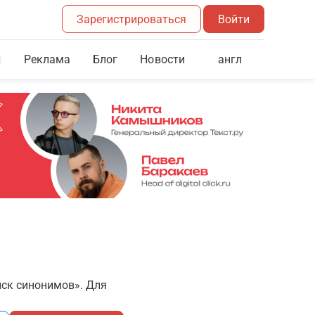
Зарегистрироваться
Войти
Реклама
Блог
англ
Новости
иск синонимов». Для