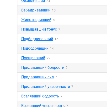
Оживлявший
24
Взбадривавший
10
Животворивший
8
Повышавший тонус
7
Подбадривавший
15
Подбодрявший
14
Поощрявший
22
Придававший бодрости
9
Придававший сил
7
Придававший уверенности
7
Вселявший бодрость
7
Вселявший уверенность
7