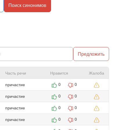
Поиск синонимов
Предложить
Часть речи
Нравится
Жалоба
причастие
0
0
причастие
0
0
причастие
0
0
причастие
0
0