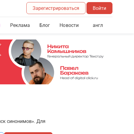
Зарегистрироваться
Войти
Реклама
Блог
англ
Новости
иск синонимов». Для