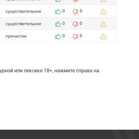
существительное
0
0
существительное
0
0
причастие
0
0
рной или лексике 18+, нажмите справа на