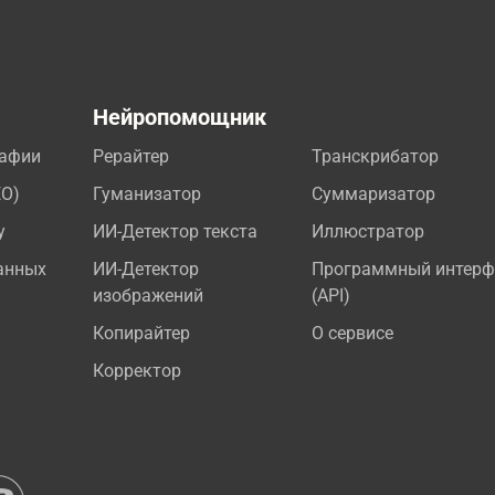
а
Нейропомощник
рафии
Рерайтер
Транскрибатор
EO)
Гуманизатор
Суммаризатор
у
ИИ-Детектор текста
Иллюстратор
анных
ИИ-Детектор
Программный интерф
изображений
(API)
Копирайтер
О сервисе
Корректор