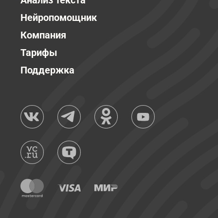
Анализ текста
Нейропомощник
Компания
Тарифы
Поддержка